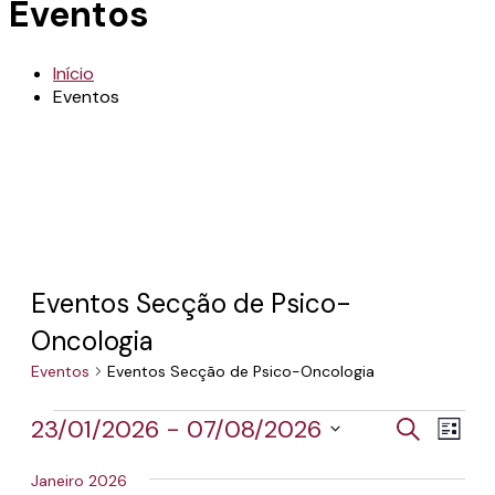
Eventos
Início
Eventos
Eventos Secção de Psico-
Oncologia
Eventos
Eventos Secção de Psico-Oncologia
Eventos
Navega
Nave
23/01/2026
 - 
07/08/2026
Pesquisar
Lista
de
Selecione
de
visua
a
Janeiro 2026