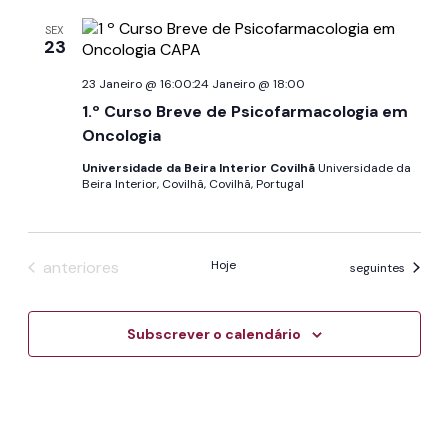
pesquis
data.
de
e
SEX
Even
23
visualiz
23 Janeiro @ 16:00
:
24 Janeiro @ 18:00
de
1.º Curso Breve de Psicofarmacologia em
Eventos
Oncologia
Universidade da Beira Interior Covilhã
Universidade da
Beira Interior, Covilhã, Covilhã, Portugal
Eventos
anteriores
Hoje
Eventos
seguintes
Subscrever o calendário