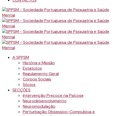
CONTACTOS
A SPPSM
História e Missão
Estatutos
Regulamento Geral
Corpos Sociais
Sócios
SECÇÕES
Intervenção Precoce na Psicose
Neurodesenvolvimento
Neuromodulação
Perturbação Obsessivo-Compulsiva e