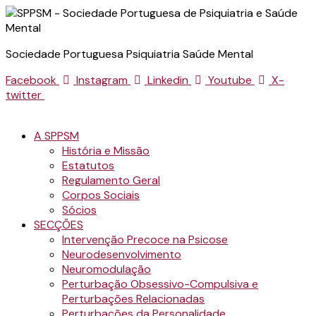
Sociedade Portuguesa Psiquiatria Saúde Mental
Facebook
Instagram
Linkedin
Youtube
X-
twitter
A SPPSM
História e Missão
Estatutos
Regulamento Geral
Corpos Sociais
Sócios
SECÇÕES
Intervenção Precoce na Psicose
Neurodesenvolvimento
Neuromodulação
Perturbação Obsessivo-Compulsiva e
Perturbações Relacionadas
Perturbações da Personalidade