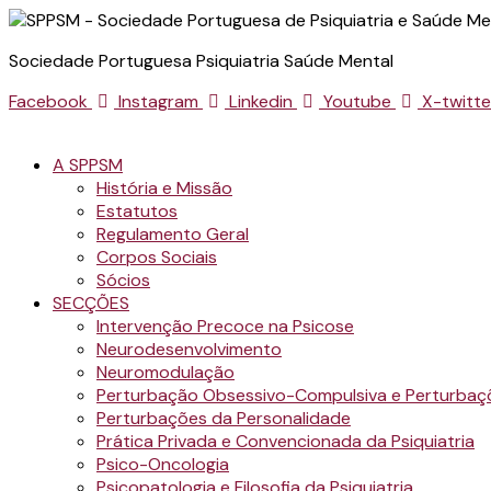
Sociedade Portuguesa Psiquiatria Saúde Mental
Facebook
Instagram
Linkedin
Youtube
X-twitte
A SPPSM
História e Missão
Estatutos
Regulamento Geral
Corpos Sociais
Sócios
SECÇÕES
Intervenção Precoce na Psicose
Neurodesenvolvimento
Neuromodulação
Perturbação Obsessivo-Compulsiva e Perturbaç
Perturbações da Personalidade
Prática Privada e Convencionada da Psiquiatria
Psico-Oncologia
Psicopatologia e Filosofia da Psiquiatria