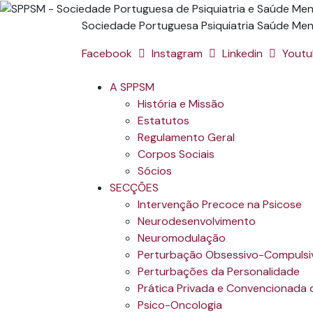
Sociedade Portuguesa Psiquiatria Saúde Men
Facebook
Instagram
Linkedin
Yout
A SPPSM
História e Missão
Estatutos
Regulamento Geral
Corpos Sociais
Sócios
SECÇÕES
Intervenção Precoce na Psicose
Neurodesenvolvimento
Neuromodulação
Perturbação Obsessivo-Compulsiv
Perturbações da Personalidade
Prática Privada e Convencionada d
Psico-Oncologia