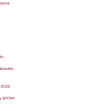
iatria
dio
lizadas
a 2026
da SPPSM