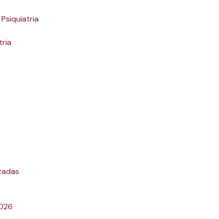
Psiquiatria
tria
zadas
2026