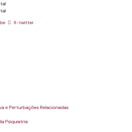
tal
ube
X-twitter
a e Perturbações Relacionadas
a Psiquiatria