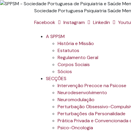
Sociedade Portuguesa Psiquiatria Saúde Men
Facebook
Instagram
Linkedin
Yout
A SPPSM
História e Missão
Estatutos
Regulamento Geral
Corpos Sociais
Sócios
SECÇÕES
Intervenção Precoce na Psicose
Neurodesenvolvimento
Neuromodulação
Perturbação Obsessivo-Compulsiv
Perturbações da Personalidade
Prática Privada e Convencionada d
Psico-Oncologia