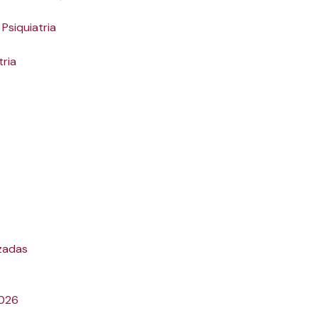
Psiquiatria
tria
zadas
2026