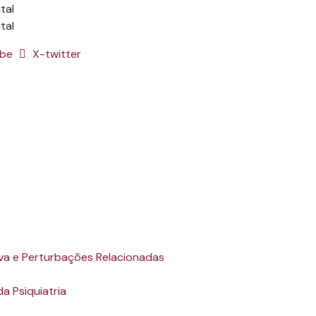
tal
ube
X-twitter
a e Perturbações Relacionadas
a Psiquiatria