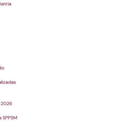
iatria
dio
lizadas
a 2026
da SPPSM