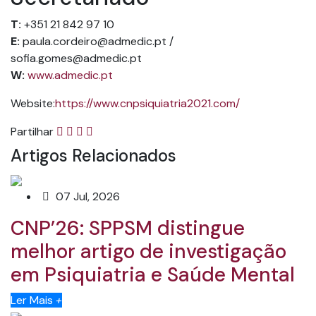
T:
+351 21 842 97 10
E:
paula.cordeiro@admedic.pt /
sofia.gomes@admedic.pt
W:
www.admedic.pt
Website:
https://www.cnpsiquiatria2021.com/
Partilhar
Artigos Relacionados
07 Jul, 2026
CNP’26: SPPSM distingue
melhor artigo de investigação
em Psiquiatria e Saúde Mental
Ler Mais
+